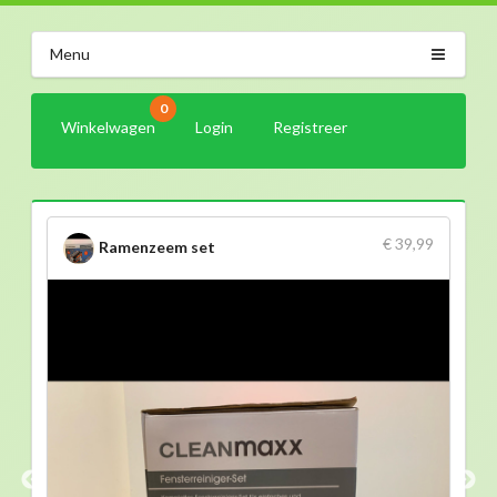
Menu
0
Winkelwagen
Login
Registreer
€ 39,99
Ramenzeem set