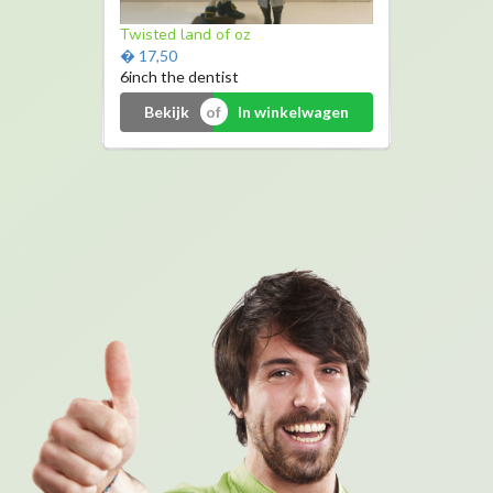
Makita
Twisted land of oz
� 124,99
� 17,50
Klopboor machine
6inch the dentist
Bekijk
Bekijk
In winkelwagen
In winkelwagen