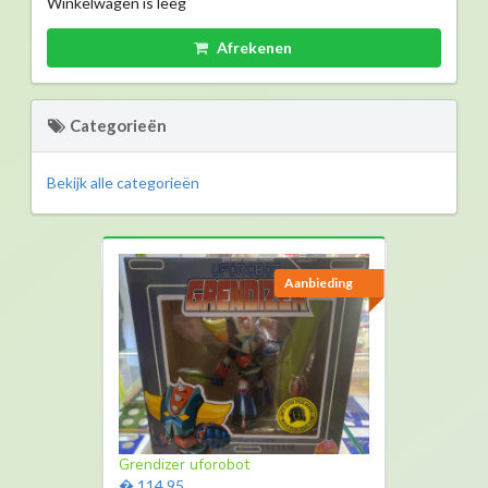
Winkelwagen is leeg
Afrekenen
Categorieën
Bekijk alle categorieën
Aanbieding
Aanbieding
Laura playmobil
Grendizer uforobot
� 5,00
� 114,95