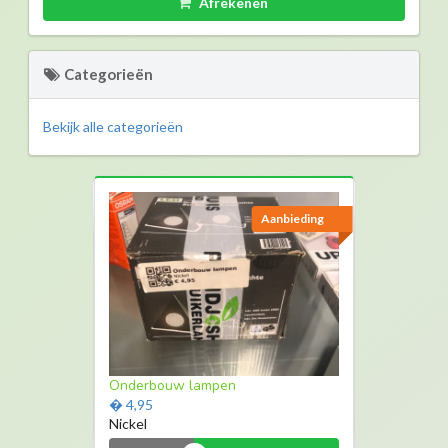
Afrekenen
Categorieën
Bekijk alle categorieën
Aanbieding
Aanbieding
Makita
Onderbouw lampen
� 124,99
� 4,95
Klopboor machine
Nickel