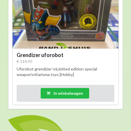
Grendizer uforobot
€ 114,95
Uforobot grendizer \nLimited edition special
weapon\nKarisma toys [Hobby]
In winkelwagen