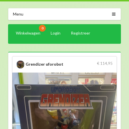
Menu
0
Winkelwagen
Login
Registreer
€ 114,95
Grendizer uforobot