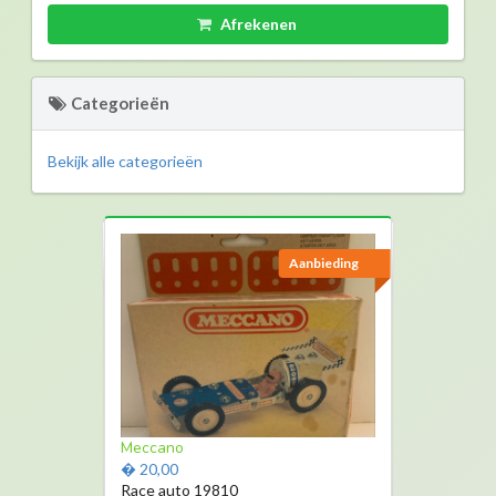
Afrekenen
Categorieën
Bekijk alle categorieën
Aanbieding
Aanbieding
Laura playmobil
Meccano
� 5,00
� 20,00
Gameboy
Race auto 19810