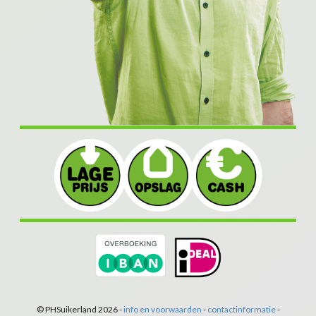
© PHSuikerland 2026 -
info en voorwaarden
-
contactinformatie
-