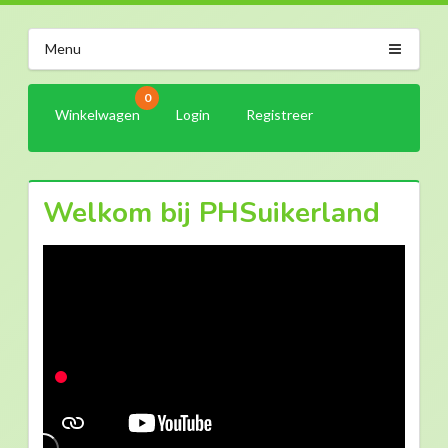
Menu
0
Winkelwagen
Login
Registreer
Welkom bij PHSuikerland