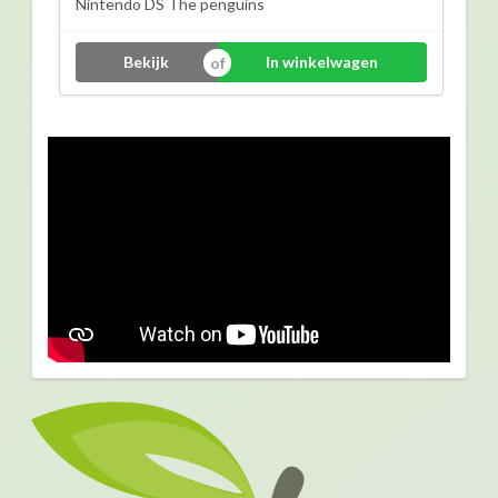
Nintendo DS The penguins
Bekijk
In winkelwagen